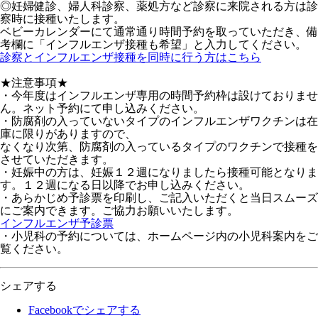
◎妊婦健診、婦人科診察、薬処方など診察に来院される方は診
察時に接種いたします。
ベビーカレンダーにて通常通り時間予約を取っていただき、備
考欄に「インフルエンザ接種も希望」と入力してください。
診察とインフルエンザ接種を同時に行う方はこちら
★注意事項★
・今年度はインフルエンザ専用の時間予約枠は設けておりませ
ん。ネット予約にて申し込みください。
・防腐剤の入っていないタイプのインフルエンザワクチンは在
庫に限りがありますので、
なくなり次第、防腐剤の入っているタイプのワクチンで接種を
させていただきます。
・妊娠中の方は、妊娠１２週になりましたら接種可能となりま
す。１２週になる日以降でお申し込みください。
・あらかじめ予診票を印刷し、ご記入いただくと当日スムーズ
にご案内できます。ご協力お願いいたします。
インフルエンザ予診票
・小児科の予約については、ホームページ内の小児科案内をご
覧ください。
シェアする
Facebookでシェアする