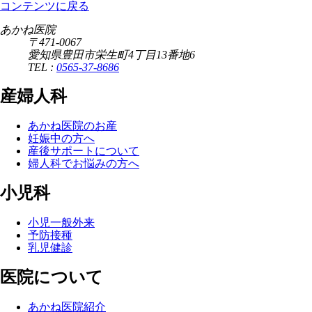
コンテンツに戻る
あかね医院
〒471-0067
愛知県豊田市栄生町4丁目13番地6
TEL :
0565-37-8686
産婦人科
あかね医院のお産
妊娠中の方へ
産後サポートについて
婦人科でお悩みの方へ
小児科
小児一般外来
予防接種
乳児健診
医院について
あかね医院紹介