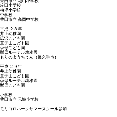
豊田市立 花山小学校
冷田小学校
梅坪小学校
中学校
豊田市立 高岡中学校
平成 ２８年
井上幼稚園
広沢こども園
童子山こども園
挙母こども園
挙母ルーテル幼稚園
もりのようちえん（長久手市）
平成 ２９年
井上幼稚園
童子山こども園
挙母ルーテル幼稚園
挙母こども園
小学校
豊田市立 元城小学校
モリコロパークサマースクール参加